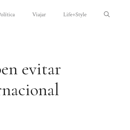
olítica
Viajar
Life+Style
ben evitar
rnacional