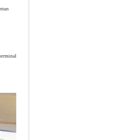
entan
terminal