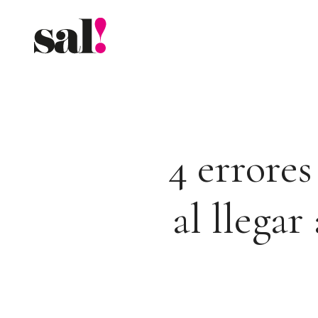
Saltar
al
contenido
4 errores
al llega