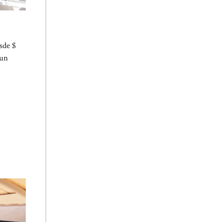
sde $
 un