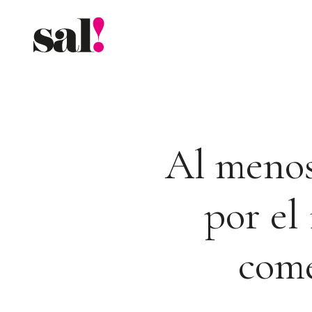
Saltar
al
contenido
Al menos
por el
come