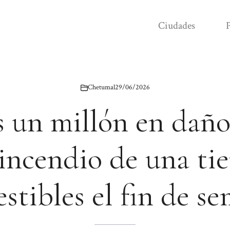
Ciudades
P
Chetumal
29/06/2026
 un millón en daño
 incendio de una ti
stibles el fin de s