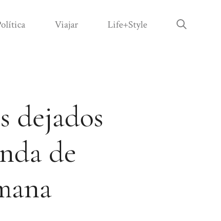
olítica
Viajar
Life+Style
s dejados
enda de
emana