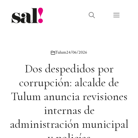
Saltar
al
Menú
contenido
Tulum
24/06/2026
Dos despedidos por
corrupción: alcalde de
Tulum anuncia revisiones
internas de
administración municipal