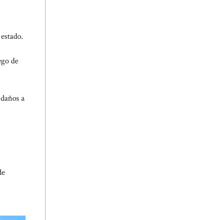
 estado.
ego de
 daños a
de