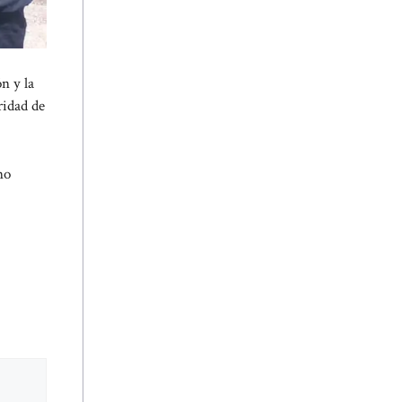
n y la
ridad de
no