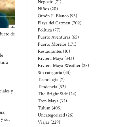
Negocio
(71)
Niños
(20)
Othón P. Blanco
(93)
Playa del Carmen
(702)
Política
(77)
ducto de
Puerto Aventuras
(65)
Puerto Morelos
(171)
Restaurantes
(10)
de
Riviera Maya
(343)
ctura
Riviera Maya Weather
(28)
Sin categoría
(43)
Tecnología
(7)
Tendencia
(32)
iales y
The Bright Side
(24)
Tren Maya
(32)
Tulum
(405)
ua,
Uncategorized
(26)
 y sur
Viajar
(229)