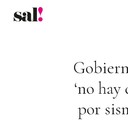
Saltar
al
contenido
Gobiern
‘no hay 
por sis