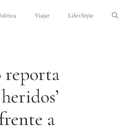
olítica
Viajar
Life+Style
 reporta
 heridos’
frente a