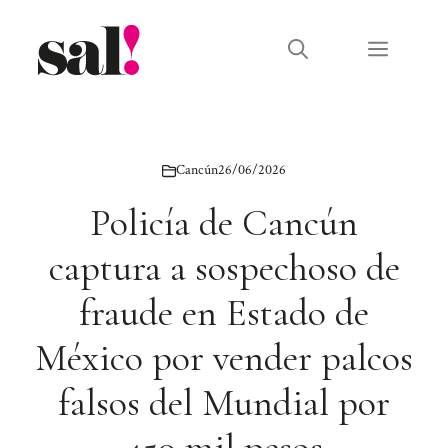
Saltar
al
Menú
contenido
Cancún
26/06/2026
Policía de Cancún
captura a sospechoso de
fraude en Estado de
México por vender palcos
falsos del Mundial por