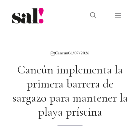
Saltar
al
Menú
contenido
Cancún
06/07/2026
Cancún implementa la
primera barrera de
sargazo para mantener la
playa prístina