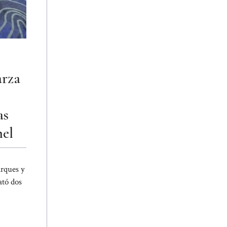
arza
as
el
rques y
tó dos