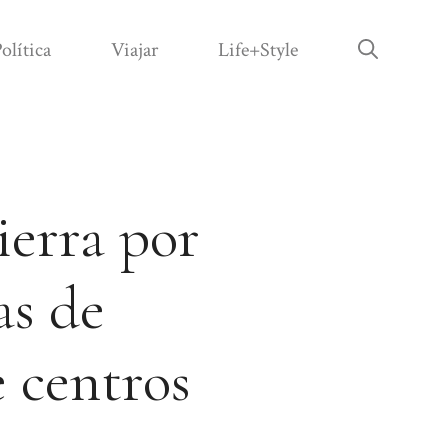
olítica
Viajar
Life+Style
erra por
as de
 centros