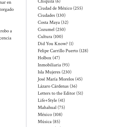
Chiquilá
(6)
onar en
Ciudad de México
(255)
otorgado
Ciudades
(130)
Costa Maya
(32)
Cozumel
(250)
 robo a
Cultura
(100)
icencia
Did You Know?
(1)
Felipe Carrillo Puerto
(128)
Holbox
(47)
Inmobiliaria
(93)
Isla Mujeres
(230)
José María Morelos
(45)
Lázaro Cárdenas
(36)
Letters to the Editor
(51)
Life+Style
(41)
Mahahual
(75)
México
(108)
Música
(85)