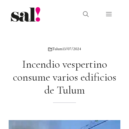
Saltar
al
Menú
contenido
Tulum
13/07/2024
Incendio vespertino
consume varios edificios
de Tulum