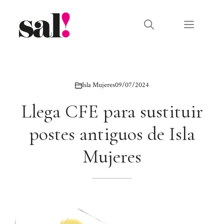
Saltar
al
Menú
contenido
Isla Mujeres
09/07/2024
Llega CFE para sustituir
postes antiguos de Isla
Mujeres