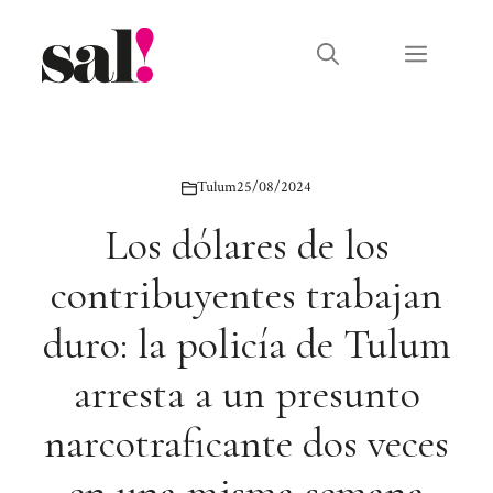
Saltar
al
Menú
contenido
Tulum
25/08/2024
Los dólares de los
contribuyentes trabajan
duro: la policía de Tulum
arresta a un presunto
narcotraficante dos veces