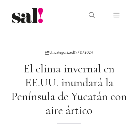
Saltar
al
Menú
contenido
Uncategorized
19/11/2024
El clima invernal en
EE.UU. inundará la
Península de Yucatán con
aire ártico