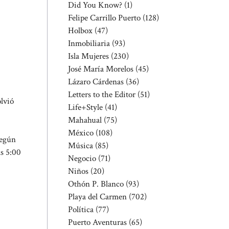
Did You Know?
(1)
Felipe Carrillo Puerto
(128)
Holbox
(47)
Inmobiliaria
(93)
Isla Mujeres
(230)
José María Morelos
(45)
Lázaro Cárdenas
(36)
Letters to the Editor
(51)
olvió
Life+Style
(41)
Mahahual
(75)
México
(108)
según
Música
(85)
as 5:00
Negocio
(71)
Niños
(20)
Othón P. Blanco
(93)
Playa del Carmen
(702)
Política
(77)
Puerto Aventuras
(65)