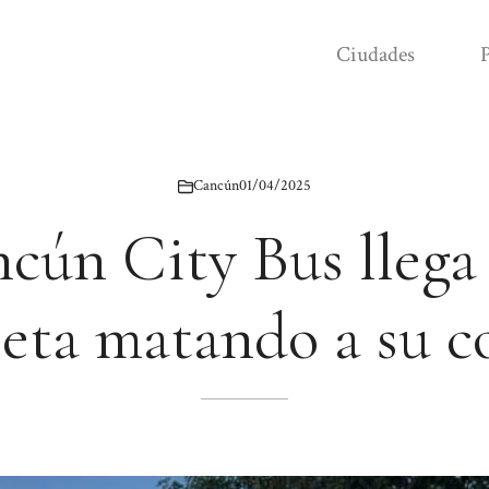
Ciudades
P
Cancún
01/04/2025
cún City Bus llega 
eta matando a su 