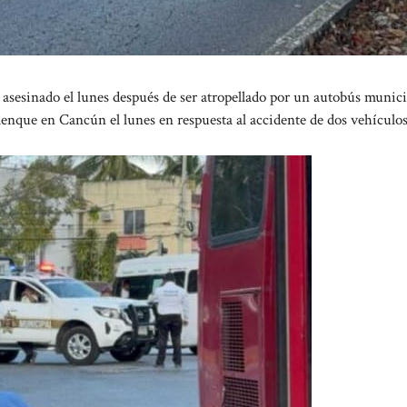
sinado el lunes después de ser atropellado por un autobús munici
alenque en Cancún el lunes en respuesta al accidente de dos vehículos