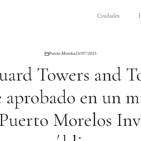
Ciudades
P
Puerto Morelos
23/07/2025
guard Towers and To
 aprobado en un mi
 Puerto Morelos Inv