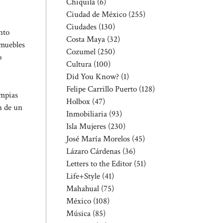
Chiquilá
(6)
Ciudad de México
(255)
Ciudades
(130)
nto
Costa Maya
(32)
 muebles
Cozumel
(250)
o
Cultura
(100)
Did You Know?
(1)
Felipe Carrillo Puerto
(128)
impias
Holbox
(47)
ón de un
Inmobiliaria
(93)
Isla Mujeres
(230)
José María Morelos
(45)
Lázaro Cárdenas
(36)
Letters to the Editor
(51)
Life+Style
(41)
Mahahual
(75)
México
(108)
Música
(85)