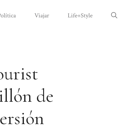
olítica
Viajar
Life+Style
urist
llón de
ersión