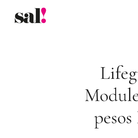
Saltar
al
contenido
Life
Module
pesos