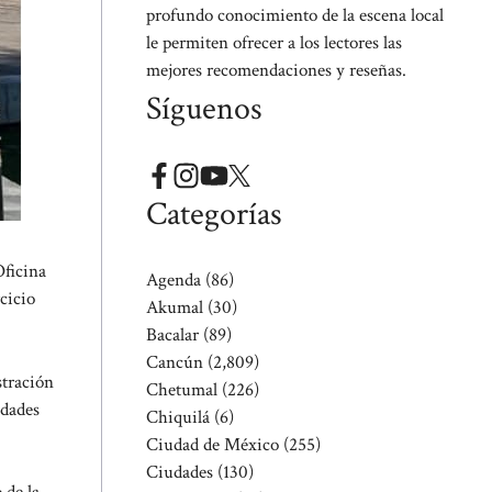
profundo conocimiento de la escena local
le permiten ofrecer a los lectores las
mejores recomendaciones y reseñas.
Síguenos
Categorías
Oficina
Agenda
(86)
cicio
Akumal
(30)
Bacalar
(89)
Cancún
(2,809)
stración
Chetumal
(226)
edades
Chiquilá
(6)
Ciudad de México
(255)
Ciudades
(130)