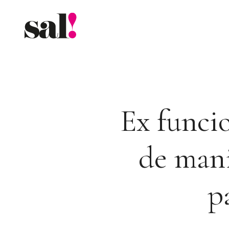
Saltar
al
contenido
Ex funci
de mani
p