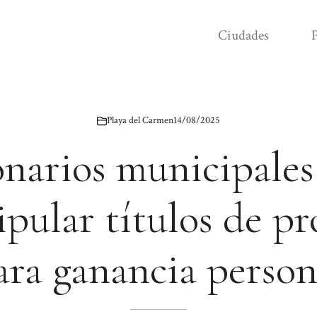
Ciudades
P
Playa del Carmen
14/08/2025
onarios municipales
pular títulos de p
ara ganancia person