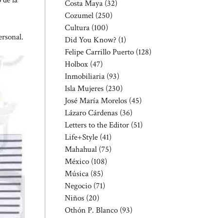
 de la
Costa Maya
(32)
Cozumel
(250)
Cultura
(100)
ersonal.
Did You Know?
(1)
Felipe Carrillo Puerto
(128)
Holbox
(47)
Inmobiliaria
(93)
Isla Mujeres
(230)
José María Morelos
(45)
Lázaro Cárdenas
(36)
Letters to the Editor
(51)
Life+Style
(41)
Mahahual
(75)
México
(108)
Música
(85)
Negocio
(71)
Niños
(20)
Othón P. Blanco
(93)