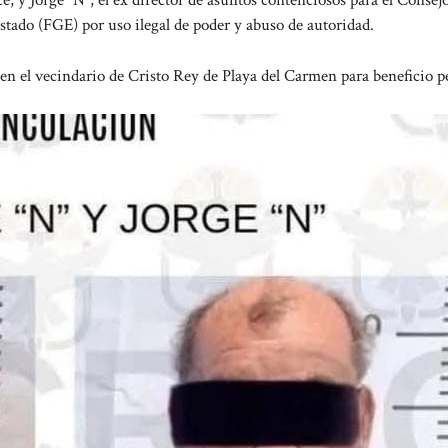
e, y Jorge “N”, el ex director de asuntos contenciosos para el Consejo
Estado (FGE) por uso ilegal de poder y abuso de autoridad.
en el vecindario de Cristo Rey de Playa del Carmen para beneficio p