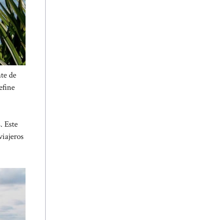
te de
efine
. Este
viajeros