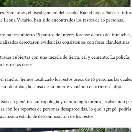
 Este lunes, el fiscal general del estado, Raciel López Salazar, inf
e Leona Vicario, han sido encontrados los restos de 16 personas.
to ha descubierto 15 puntos de interés forense dentro del inmueble,
ecializados detectaron evidencias consistentes con fosas clandestinas.
radas cubiertas con una mezcla de tierra, cal y cemento. La policía,
 los restos óseos.
el rancho, hemos localizado los restos óseos de 16 personas las cuales
 su identidad, la causa de su muerte y cuándo ocurrieron”, dijo.
listas en genética, antropología y odontología forense, trabajando pa
ias con los reportes de personas desaparecidas, lo que, agregó, podría
 avanzado estado de descomposición de los restos.