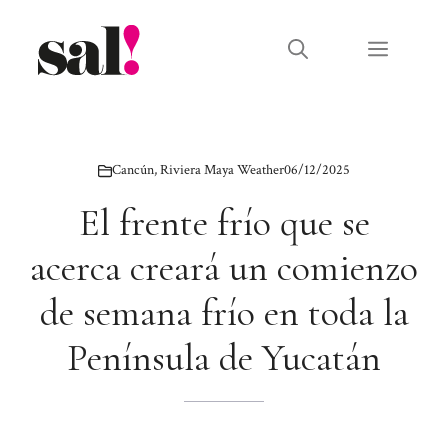
Saltar
al
Menú
contenido
Cancún
,
Riviera Maya Weather
06/12/2025
El frente frío que se
acerca creará un comienzo
de semana frío en toda la
Península de Yucatán