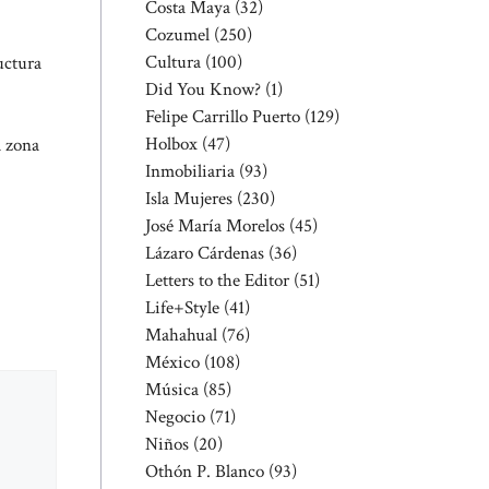
Costa Maya
(32)
Cozumel
(250)
Cultura
(100)
uctura
Did You Know?
(1)
Felipe Carrillo Puerto
(129)
Holbox
(47)
a zona
Inmobiliaria
(93)
Isla Mujeres
(230)
José María Morelos
(45)
Lázaro Cárdenas
(36)
Letters to the Editor
(51)
Life+Style
(41)
Mahahual
(76)
México
(108)
Música
(85)
Negocio
(71)
Niños
(20)
Othón P. Blanco
(93)