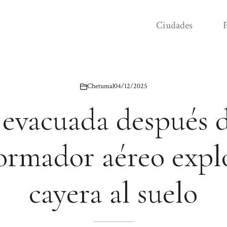
Ciudades
P
Chetumal
04/12/2025
evacuada después 
ormador aéreo expl
cayera al suelo