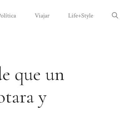
olítica
Viajar
Life+Style
de que un
otara y