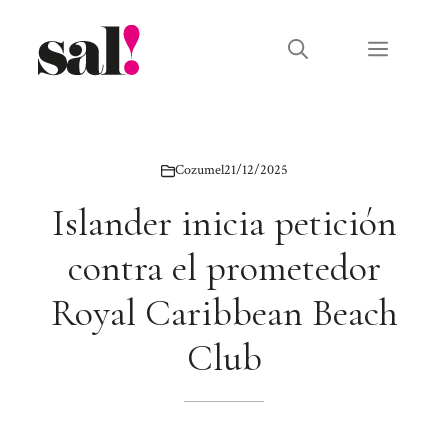
Saltar
al
Menú
contenido
Cozumel
21/12/2025
Islander inicia petición
contra el prometedor
Royal Caribbean Beach
Club