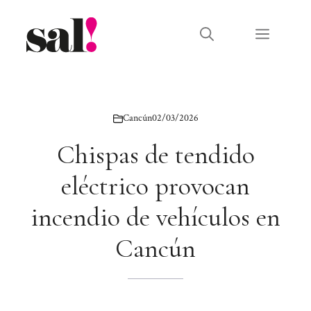
Saltar
al
Menú
contenido
Cancún
02/03/2026
Chispas de tendido
eléctrico provocan
incendio de vehículos en
Cancún