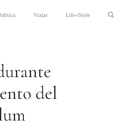
olítica
Viajar
Life+Style
 durante
ento del
ulum