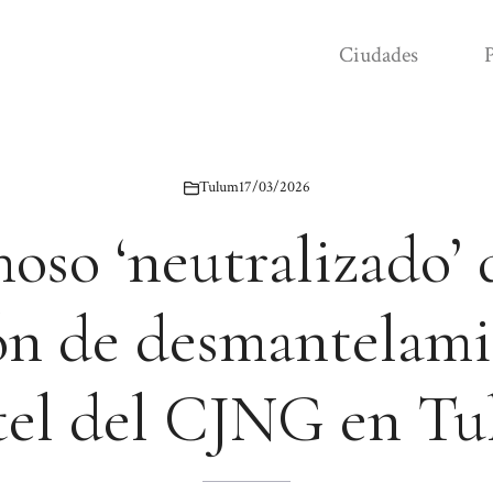
Ciudades
P
Tulum
17/03/2026
oso ‘neutralizado’
ón de desmantelami
tel del CJNG en T