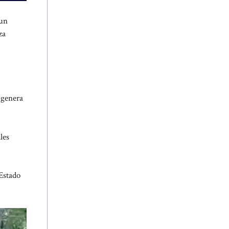
 un
za
 genera
les
 Estado