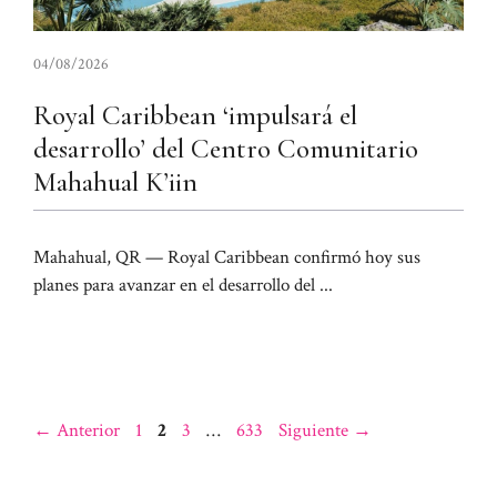
04/08/2026
Royal Caribbean ‘impulsará el
desarrollo’ del Centro Comunitario
Mahahual K’iin
Mahahual, QR — Royal Caribbean confirmó hoy sus
planes para avanzar en el desarrollo del ...
Página
Página
Página
Página
←
Anterior
1
2
3
…
633
Siguiente
→