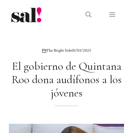
Saltar
al
Menú
contenido
The Bright Side
01/03/2025
El gobierno de Quintana
Roo dona audífonos a los
jóvenes