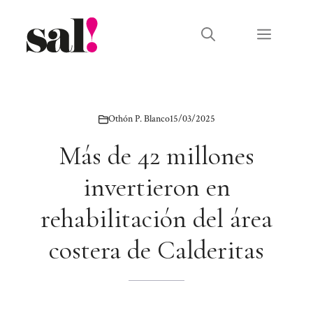
Saltar
al
Menú
contenido
Othón P. Blanco
15/03/2025
Más de 42 millones
invertieron en
rehabilitación del área
costera de Calderitas