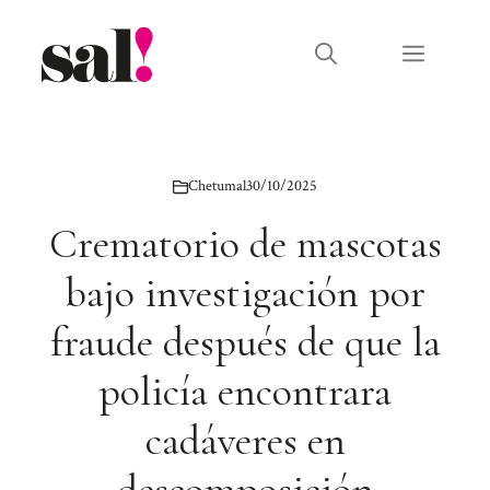
Saltar
al
Menú
contenido
Chetumal
30/10/2025
Crematorio de mascotas
bajo investigación por
fraude después de que la
policía encontrara
cadáveres en