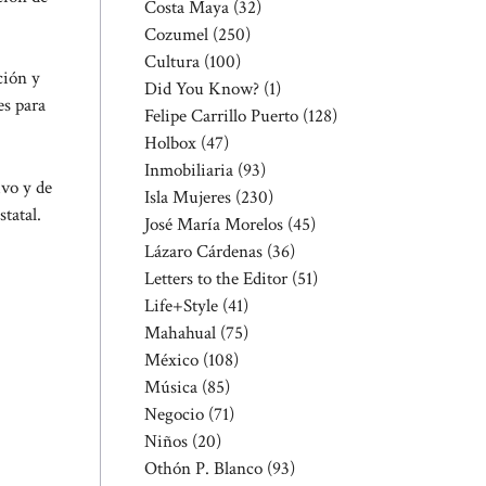
Costa Maya
(32)
Cozumel
(250)
Cultura
(100)
ción y
Did You Know?
(1)
es para
Felipe Carrillo Puerto
(128)
Holbox
(47)
Inmobiliaria
(93)
ivo y de
Isla Mujeres
(230)
tatal.
José María Morelos
(45)
Lázaro Cárdenas
(36)
Letters to the Editor
(51)
Life+Style
(41)
Mahahual
(75)
México
(108)
Música
(85)
Negocio
(71)
Niños
(20)
Othón P. Blanco
(93)