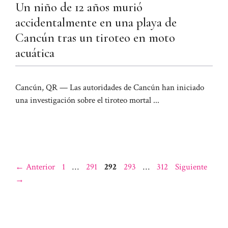
Un niño de 12 años murió
accidentalmente en una playa de
Cancún tras un tiroteo en moto
acuática
Cancún, QR — Las autoridades de Cancún han iniciado
una investigación sobre el tiroteo mortal ...
Página
Página
Página
Página
Página
←
Anterior
1
…
291
292
293
…
312
Siguiente
→